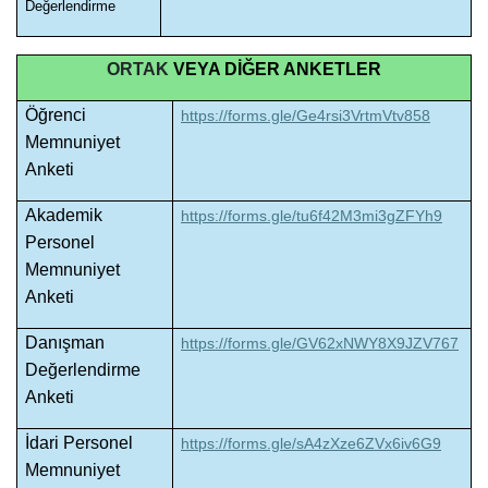
Değerlendirme
ORTAK
VEYA DİĞER ANKETLER
Öğrenci
https://forms.gle/Ge4rsi3VrtmVtv858
Memnuniyet
Anketi
Akademik
https://forms.gle/tu6f42M3mi3gZFYh9
Personel
Memnuniyet
Anketi
Danışman
https://forms.gle/GV62xNWY8X9JZV767
Değerlendirme
Anketi
İdari Personel
https://forms.gle/sA4zXze6ZVx6iv6G9
Memnuniyet