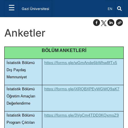
☰
Dil Seçiniz 
Gazi Üniversitesi
EN
Anketler
BÖLÜM ANKETLERİ
https://forms.gle/wGmAnde6bWhw8fTx5
İstatistik Bölümü
Dış Paydaş
Memnuniyet
https://forms.gle/jXRQBXPEyWGWQ9aK7
İstatistik Bölümü
Öğretim Amaçları
Değerlendirme
https://forms.gle/3VgCm4TDD3KQxmsZ9
İstatistik Bölümü
Program Çıktıları