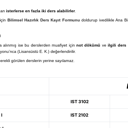
ndan
isterlerse en fazla iki ders alabilirler
.
için
Bilimsel Hazırlık Ders Kayıt Formunu
doldurup ivedilikle Ana Bi
ı
a alınmış ise bu derslerden muafiyet için
not dökümü
ve
ilgili ders 
onu’nca (Lisansüstü E. K.) değerlendirilir.
gerekli görülen derslerin yerine sayılamaz.
IST 3102
 I
IST 2102