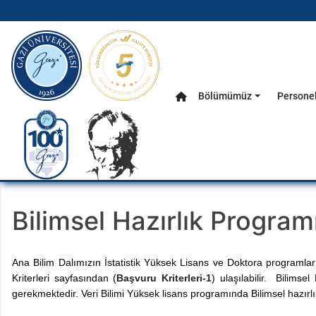
gazi.edu.tr
Bölümümüz
Persone
Anasayfa
Ana Menü
Bilimsel Hazırlık Program
Ana Bilim Dalımızın İstatistik Yüksek Lisans ve Doktora programlar
Kriterleri sayfasından (
Başvuru Kriterleri-1
) ulaşılabilir. Bilims
gerekmektedir. Veri Bilimi Yüksek lisans programında Bilimsel hazır