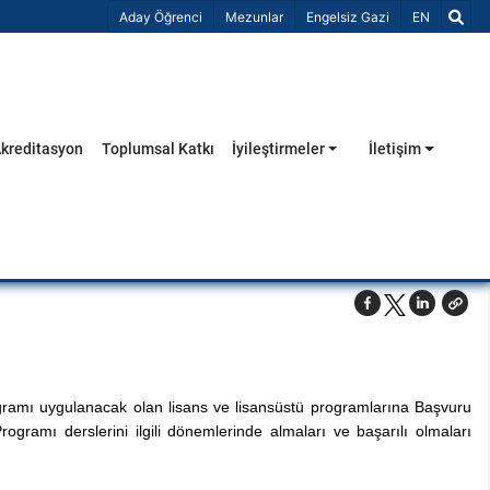
Dil Seçiniz 
Aday Öğrenci
Mezunlar
Engelsiz Gazi
EN
kreditasyon
Toplumsal Katkı
İyileştirmeler
İletişim
rogramı uygulanacak olan lisans ve lisansüstü programlarına Başvuru
ogramı derslerini ilgili dönemlerinde almaları ve başarılı olmaları