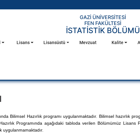
GAZİ ÜNİVERSİTESİ
FEN FAKÜLTESİ
İSTATİSTİK BÖLÜMÜ
l
Lisans
Lisansüstü
Mevzuat
Kalite
A
ı
ında Bilimsel Hazırlık programı uygulanmaktadır. Bilimsel hazırlık p
el Hazırlık Programında aşağıdaki tabloda verilen Bölümümüz Lisans Pr
lık uygulanmamaktadır.